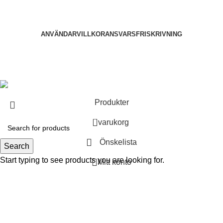
ANVÄNDARVILLKOR
ANSVARSFRISKRIVNING
2025
Nootropika All rights reserved.
. Developed by
Dev
Shujon
.
Produkter
0
varukorg
Önskelista
Search
Start typing to see products you are looking for.
Mitt konto