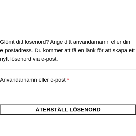
My account
0
Menu
0,00
k
Home
My account
Glömt ditt lösenord? Ange ditt användarnamn eller din
e-postadress. Du kommer att få en länk för att skapa ett
nytt lösenord via e-post.
Användarnamn eller e-post
*
ÅTERSTÄLL LÖSENORD